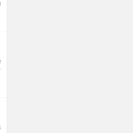
间
望
一
话