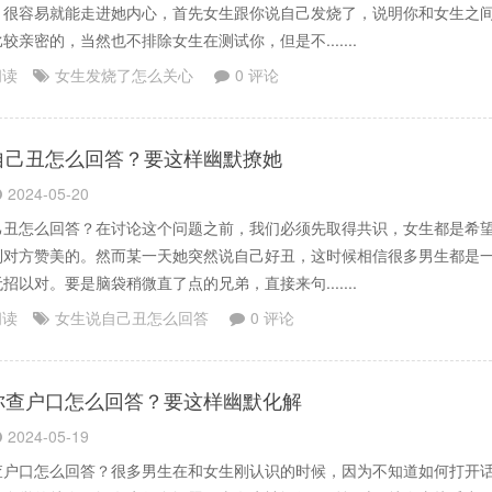
，很容易就能走进她内心，首先女生跟你说自己发烧了，说明你和女生之
较亲密的，当然也不排除女生在测试你，但是不.......
阅读
女生发烧了怎么关心
0 评论
自己丑怎么回答？要这样幽默撩她
2024-05-20
己丑怎么回答？在讨论这个问题之前，我们必须先取得共识，女生都是希
到对方赞美的。然而某一天她突然说自己好丑，这时候相信很多男生都是
招以对。要是脑袋稍微直了点的兄弟，直接来句.......
阅读
女生说自己丑怎么回答
0 评论
你查户口怎么回答？要这样幽默化解
2024-05-19
查户口怎么回答？很多男生在和女生刚认识的时候，因为不知道如何打开