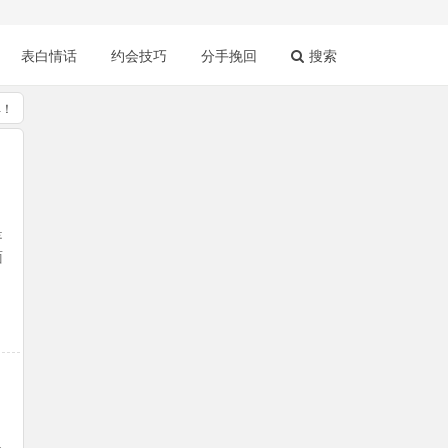
表白情话
约会技巧
分手挽回
搜索
单！
是
面