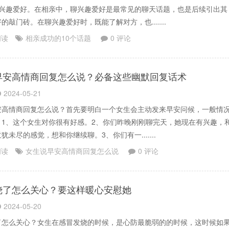
、兴趣爱好。在相亲中，聊兴趣爱好是最常见的聊天话题，也是后续引出其
的敲门砖。在聊兴趣爱好时，既能了解对方，也.......
阅读
相亲成功的10个话题
0 评论
早安高情商回复怎么说？必备这些幽默回复话术
2024-05-21
安高情商回复怎么说？首先要明白一个女生会主动发来早安问候，一般情
：1、这个女生对你很有好感。2、你们昨晚刚刚聊完天，她现在有兴趣，
犹未尽的感觉，想和你继续聊。3、你们有一.......
阅读
女生说早安高情商回复怎么说
0 评论
烧了怎么关心？要这样暖心安慰她
2024-05-20
了怎么关心？女生在感冒发烧的时候，是心防最脆弱的的时候，这时候如