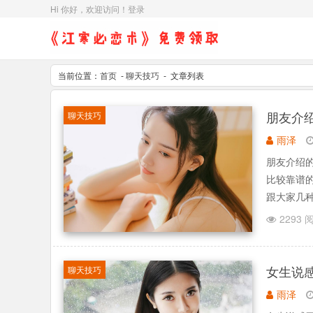
Hi 你好，欢迎访问！
登录
当前位置：
首页
-
聊天技巧
- 文章列表
朋友介
聊天技巧
雨泽
朋友介绍
比较靠谱
跟大家几种
2293 
女生说
聊天技巧
雨泽