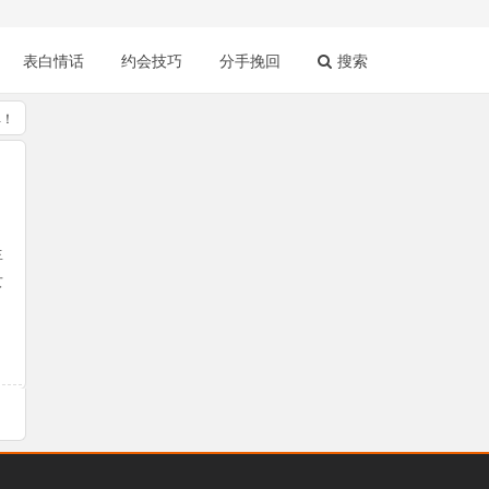
表白情话
约会技巧
分手挽回
搜索
单！
生
女