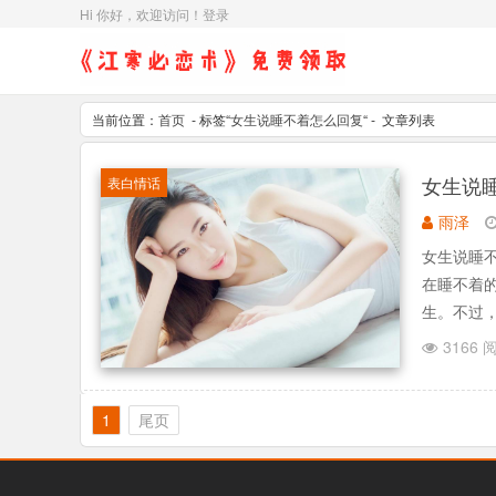
Hi 你好，欢迎访问！
登录
当前位置：
首页
- 标签“
女生说睡不着怎么回复
“ - 文章列表
女生说
表白情话
雨泽
女生说睡
在睡不着
生。不过，
3166 
1
尾页